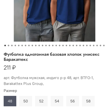
Футболка однотонная базовая хлопок унисекс
Баракаттекс
211 ₽
арт.
Футболка мужская, индиго р-р 48, арт. BTFO-1,
Barakattex Plus Group,
Размер
48
50
52
54
56
58