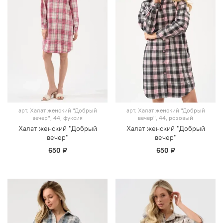
арт.
Халат женский "Добрый
арт.
Халат женский "Добрый
вечер", 44, фуксия
вечер", 44, розовый
Халат женский "Добрый
Халат женский "Добрый
вечер"
вечер"
650 ₽
650 ₽