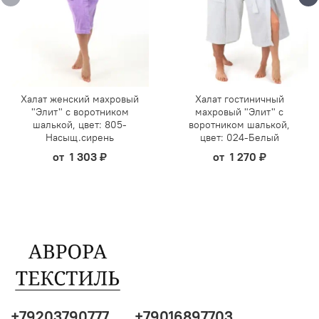
Халат женский махровый
Халат гостиничный
"Элит" с воротником
махровый "Элит" с
шалькой, цвет: 805-
воротником шалькой,
Насыщ.сирень
цвет: 024-Белый
от
1 303 ₽
от
1 270 ₽
+79203790777
+79016897703