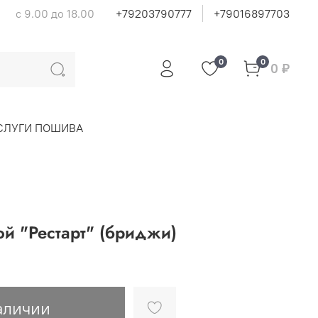
с 9.00 до 18.00
+79203790777
+79016897703
0
0
0 ₽
СЛУГИ ПОШИВА
й "Рестарт" (бриджи)
аличии