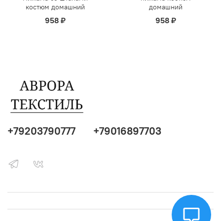
костюм домашний
домашний
958 ₽
958 ₽
+79203790777
+79016897703