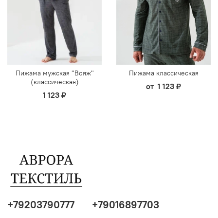
Пижама мужская "Вояж"
Пижама классическая
(классическая)
от
1 123 ₽
1 123 ₽
+79203790777
+79016897703