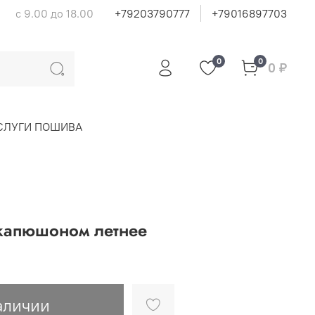
с 9.00 до 18.00
+79203790777
+79016897703
0
0
0 ₽
СЛУГИ ПОШИВА
 капюшоном летнее
аличии