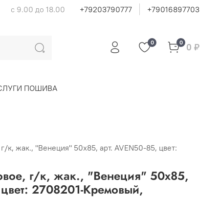
с 9.00 до 18.00
+79203790777
+79016897703
0
0
0 ₽
СЛУГИ ПОШИВА
/к, жак., "Венеция" 50х85, арт. AVEN50-85, цвет:
вое, г/к, жак., "Венеция" 50х85,
 цвет: 2708201-Кремовый,