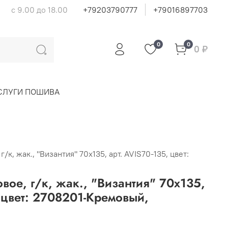
с 9.00 до 18.00
+79203790777
+79016897703
0
0
0 ₽
СЛУГИ ПОШИВА
/к, жак., "Византия" 70х135, арт. AVIS70-135, цвет:
вое, г/к, жак., "Византия" 70х135,
, цвет: 2708201-Кремовый,