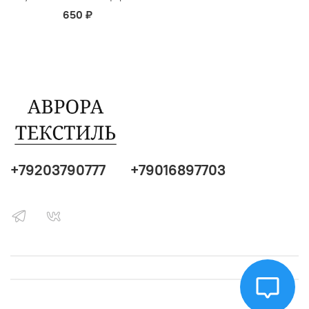
650 ₽
+79203790777
+79016897703